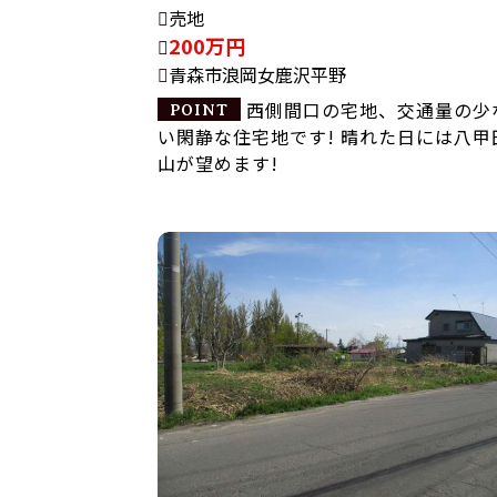
売地
200万円
青森市浪岡女鹿沢平野
西側間口の宅地、交通量の少
い閑静な住宅地です! 晴れた日には八甲
山が望めます!