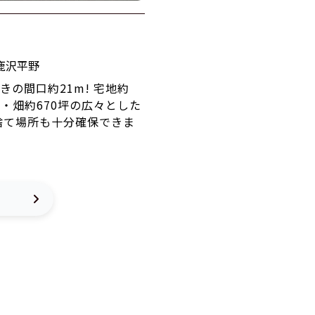
鹿沢平野
きの間口約21m! 宅地約
地・畑約670坪の広々とした
捨て場所も十分確保できま