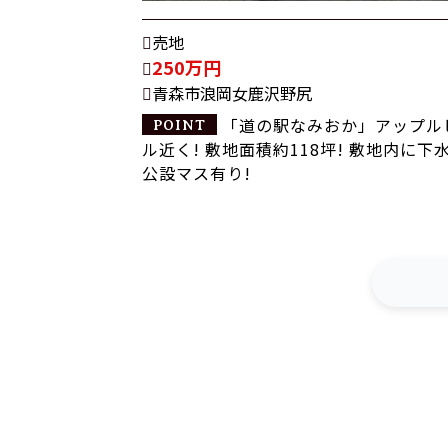
売地
250万円
青森市浪岡女鹿沢野尻
「道の駅なみおか」アップル
ル近く! 敷地面積約118坪! 敷地内に下
公設マス有り!