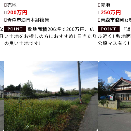
売地
売地
200万円
250万円
青森市浪岡本郷篠原
青森市浪岡女
な
敷地面積206坪で200万円、広
「道
田
い土地をお探しの方におすすめ! 日当たり
ル近く! 敷地面
の良い土地です!
公設マス有り!