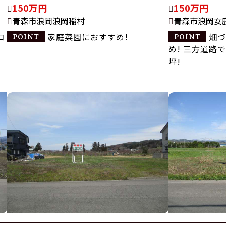
150万円
150万円
青森市浪岡浪岡稲村
青森市浪岡女
コ
家庭菜園におすすめ!
畑づ
め! 三方道路で
坪!