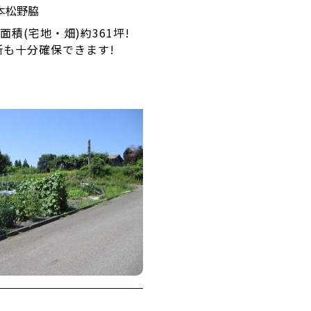
本松野脇
面積(宅地・畑)約361坪!
所も十分確保できます!