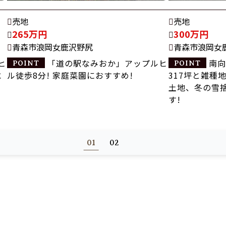
売地
売地
265万円
300万円
青森市浪岡女鹿沢野尻
青森市浪岡女
ヒ
「道の駅なみおか」アップルヒ
南向
水
ル徒歩8分! 家庭菜園におすすめ!
317坪と雑種
土地、冬の雪
す!
01
02