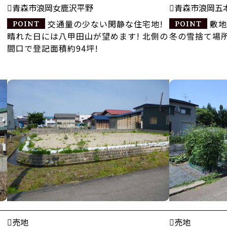
青森市浪岡女鹿沢平野
青森市浪岡五
、
交通量の少ない閑静な住宅地!
敷地
晴れた日には八甲田山が望めます! 北側の
冬の雪捨て場
間口で登記面積約94坪!
売地
売地